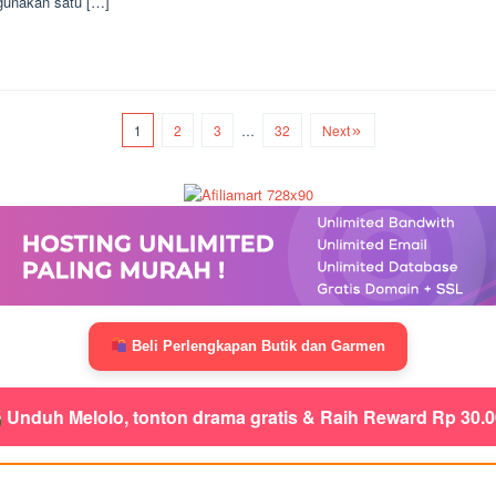
unakan satu […]
1
2
3
…
32
Next
Beli Perlengkapan Butik dan Garmen
Unduh Melolo, tonton drama gratis & Raih Reward Rp 30.