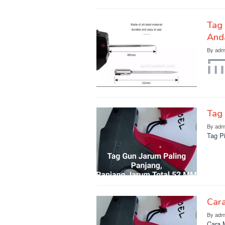
Tag 
And
By
adm
╔═══
║ ║ ║
Tag 
By
adm
Tag P
Car
By
adm
Cara 