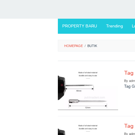
PROPERTY BARU
Trending
L
HOMEPAGE
/
BUTIK
Tag
By
adm
Tag G
Tag 
By
adm