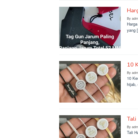
Har
By
adm
Harga
yang 
10 
By
adm
10 Ke
hijab,
Tali
By
adm
Tali 