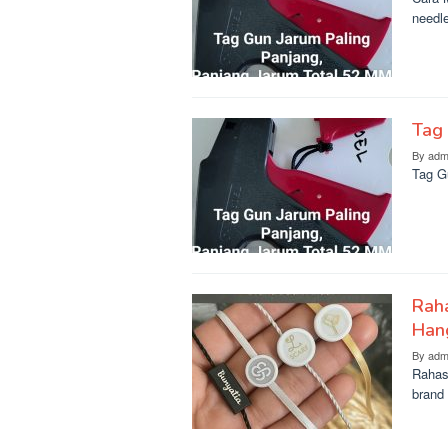
needl
Tag
By
adm
Tag G
Raha
Han
By
adm
Rahas
brand 