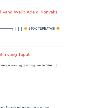
l yang Wajib Ada di Konveksi
═════╗ ║ ║ ║
STOK TERBATAS!
ilih yang Tepat
 penggunaan tag gun long needle 52mm, […]
pi) Banyak pengguna tag gun long