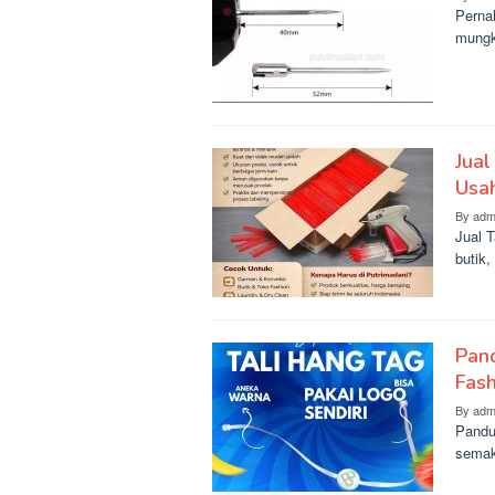
Pernah
mungk
Jual
Usa
By
adm
Jual 
butik,
Pan
Fas
By
adm
Pandu
semaki