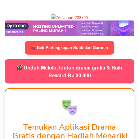
Beli Perlengkapan Butik dan Garmen
Unduh Melolo, tonton drama gratis & Raih
Reward Rp 30.000
Temukan Aplikasi Drama
Gratis dengan Hadiah Menarik!