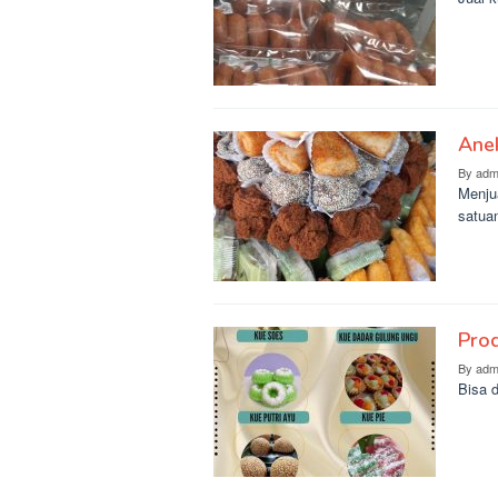
Anek
By
adm
Menjua
satua
Prod
By
adm
Bisa d