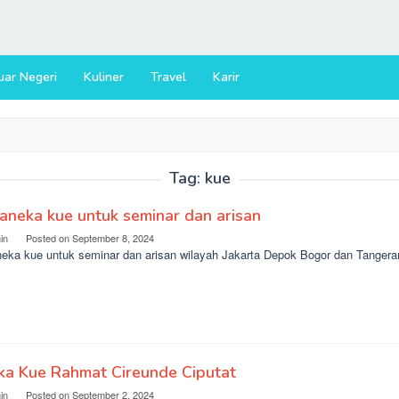
uar Negeri
Kuliner
Travel
Karir
Tag:
kue
 aneka kue untuk seminar dan arisan
in
Posted on
September 8, 2024
aneka kue untuk seminar dan arisan wilayah Jakarta Depok Bogor dan Tangera
ka Kue Rahmat Cireunde Ciputat
in
Posted on
September 2, 2024