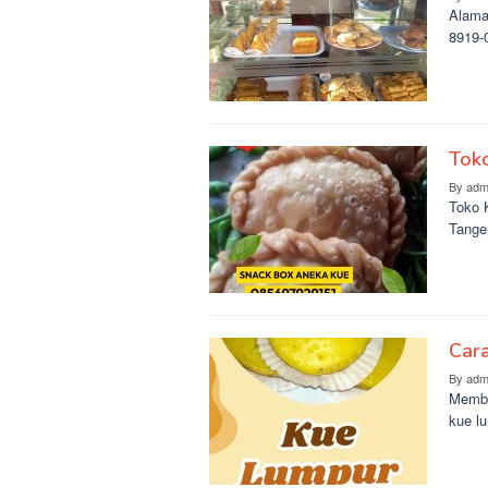
Alama
8919-
Tok
By
adm
Toko 
Tange
Car
By
adm
Membu
kue l