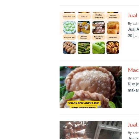
Jual
By
adm
Jual 
20 […
Mac
By
adm
Kue ja
makan
Jual
By
adm
Jual k