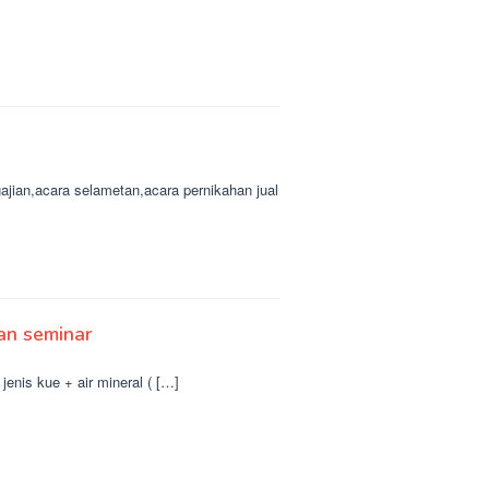
gajian,acara selametan,acara pernikahan jual
ran seminar
jenis kue + air mineral ( […]