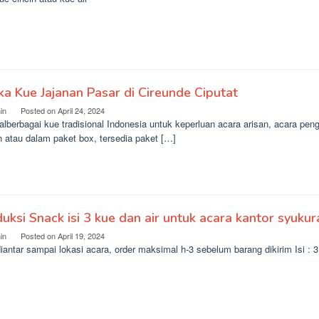
a Kue Jajanan Pasar di Cireunde Ciputat
in
Posted on
April 24, 2024
lberbagai kue tradisional Indonesia untuk keperluan acara arisan, acara pen
n atau dalam paket box, tersedia paket […]
uksi Snack isi 3 kue dan air untuk acara kantor syuku
in
Posted on
April 19, 2024
iantar sampai lokasi acara, order maksimal h-3 sebelum barang dikirim Isi : 3 