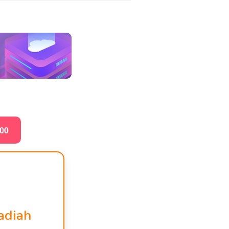
000
adiah