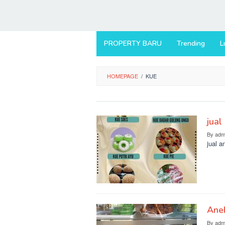
PROPERTY BARU
Trending
L
HOMEPAGE
/
KUE
jual
By
adm
jual 
Ane
By
adm