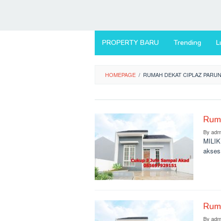
PROPERTY BARU
Trending
L
HOMEPAGE
/
RUMAH DEKAT CIPLAZ PARUN
Ruma
By
adm
MILIK
akses
Ruma
By
adm