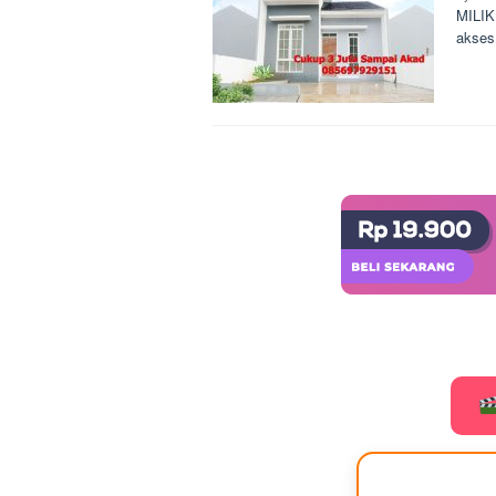
MILIK
akses