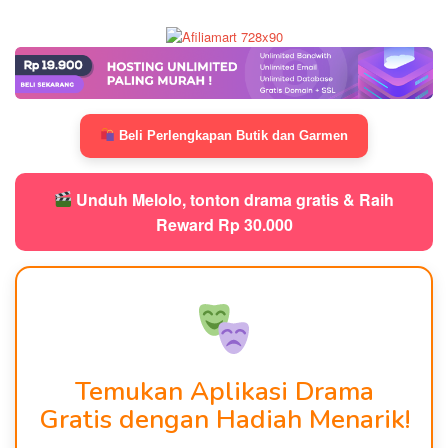
Beli Perlengkapan Butik dan Garmen
Unduh Melolo, tonton drama gratis & Raih
Reward Rp 30.000
Temukan Aplikasi Drama
Gratis dengan Hadiah Menarik!