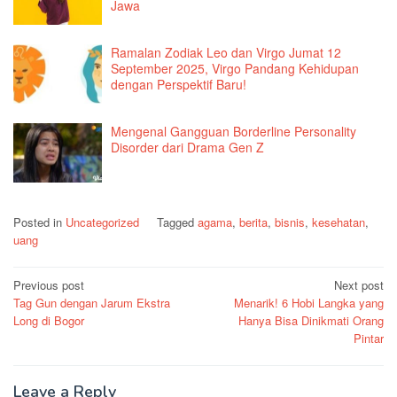
Jawa
Ramalan Zodiak Leo dan Virgo Jumat 12
September 2025, Virgo Pandang Kehidupan
dengan Perspektif Baru!
Mengenal Gangguan Borderline Personality
Disorder dari Drama Gen Z
Posted in
Uncategorized
Tagged
agama
,
berita
,
bisnis
,
kesehatan
,
uang
Post
Previous post
Next post
Tag Gun dengan Jarum Ekstra
Menarik! 6 Hobi Langka yang
navigation
Long di Bogor
Hanya Bisa Dinikmati Orang
Pintar
Leave a Reply