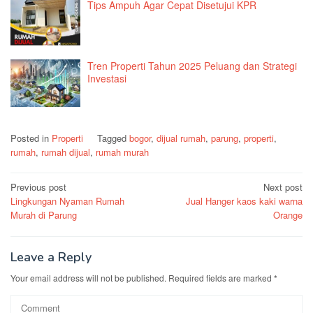
Tips Ampuh Agar Cepat Disetujui KPR
Tren Properti Tahun 2025 Peluang dan Strategi
Investasi
Posted in
Properti
Tagged
bogor
,
dijual rumah
,
parung
,
properti
,
rumah
,
rumah dijual
,
rumah murah
Post
Previous post
Next post
Lingkungan Nyaman Rumah
Jual Hanger kaos kaki warna
navigation
Murah di Parung
Orange
Leave a Reply
Your email address will not be published.
Required fields are marked
*