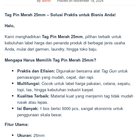
By
admin
Posted on
November 18, 2024
Tag Pin Merah 25mm – Solusi Praktis untuk Bisnis Anda!
Halo,
Kami menghadirkan
Tag Pin Merah 25mm
, pilihan terbaik untuk
kebutuhan label harga dan penanda produk di berbagai jenis usaha
Anda, mulai dari garmen, laundry, hingga toko baju.
Mengapa Harus Memilih Tag Pin Merah 25mm?
Praktis dan Efisien:
Digunakan bersama alat
Tag Gun
untuk
pemasangan yang mudah, cepat, dan rapi.
Multifungsi:
Cocok untuk label harga pakaian, celana, sepatu,
topi, tas, hingga kebutuhan industri karpet.
Kualitas Terbaik:
Material kuat yang menjamin tag tidak mudah
rusak atau lepas.
Isi Banyak:
1 box berisi 5000 pcs, sangat ekonomis untuk
penggunaan skala besar.
Fitur Utama:
Ukuran:
25mm