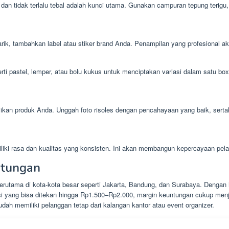
, dan tidak terlalu tebal adalah kunci utama. Gunakan campuran tepung terigu,
k, tambahkan label atau stiker brand Anda. Penampilan yang profesional aka
erti pastel, lemper, atau bolu kukus untuk menciptakan variasi dalam satu 
an produk Anda. Unggah foto risoles dengan pencahayaan yang baik, sertak
iliki rasa dan kualitas yang konsisten. Ini akan membangun kepercayaan pel
ntungan
erutama di kota-kota besar seperti Jakarta, Bandung, dan Surabaya. Dengan h
si yang bisa ditekan hingga Rp1.500–Rp2.000, margin keuntungan cukup menja
udah memiliki pelanggan tetap dari kalangan kantor atau event organizer.