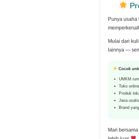
Pr
Punya usaha 
memperkenalk
Mulai dari kul
lainnya — sem
Cocok unt
UMKM rum
Toko online
Produk lok
Jasa usaha
Brand yang
Mari bersama
lebih luas