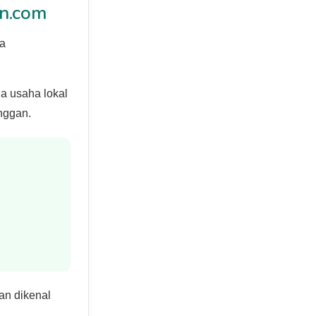
n.com
ya
ga usaha lokal
anggan.
an dikenal