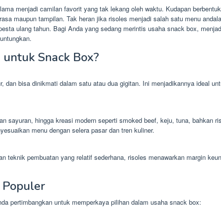
 lama menjadi camilan favorit yang tak lekang oleh waktu. Kudapan berbentuk lo
egi rasa maupun tampilan. Tak heran jika risoles menjadi salah satu menu anda
a pesta ulang tahun. Bagi Anda yang sedang merintis usaha snack box, menja
guntungkan.
 untuk Snack Box?
, dan bisa dinikmati dalam satu atau dua gigitan. Ini menjadikannya ideal 
 dan sayuran, hingga kreasi modern seperti smoked beef, keju, tuna, bahkan ri
yesuaikan menu dengan selera pasar dan tren kuliner.
 teknik pembuatan yang relatif sederhana, risoles menawarkan margin keunt
g Populer
 Anda pertimbangkan untuk memperkaya pilihan dalam usaha snack box: