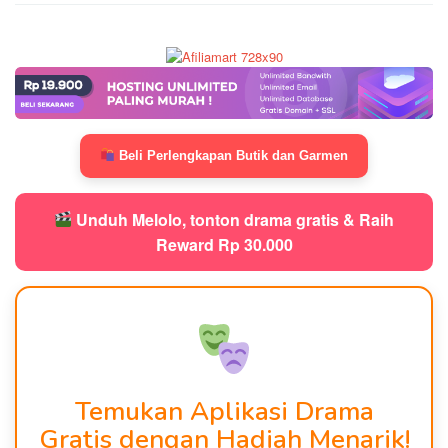
Beli Perlengkapan Butik dan Garmen
Unduh Melolo, tonton drama gratis & Raih
Reward Rp 30.000
Temukan Aplikasi Drama
Gratis dengan Hadiah Menarik!