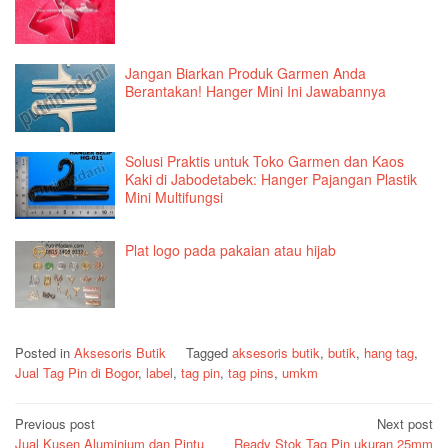
Jangan Biarkan Produk Garmen Anda
Berantakan! Hanger Mini Ini Jawabannya
Solusi Praktis untuk Toko Garmen dan Kaos
Kaki di Jabodetabek: Hanger Pajangan Plastik
Mini Multifungsi
Plat logo pada pakaian atau hijab
Posted in
Aksesoris Butik
Tagged
aksesoris butik
,
butik
,
hang tag
,
Jual Tag Pin di Bogor
,
label
,
tag pin
,
tag pins
,
umkm
Post
Previous post
Next post
Jual Kusen Aluminium dan Pintu
Ready Stok Tag Pin ukuran 25mm