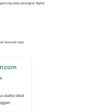
gantung pada perangkat digital.
l esensial saja.
n.com
ya
ga usaha lokal
anggan.