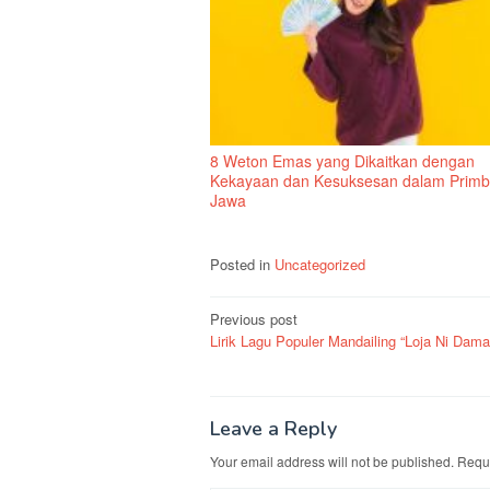
8 Weton Emas yang Dikaitkan dengan
Kekayaan dan Kesuksesan dalam Prim
Jawa
Posted in
Uncategorized
Post
Previous post
Lirik Lagu Populer Mandailing “Loja Ni Dam
navigation
Leave a Reply
Your email address will not be published.
Requi