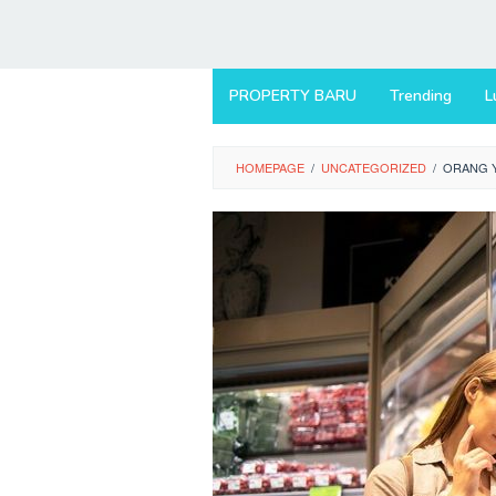
PROPERTY BARU
Trending
L
HOMEPAGE
/
UNCATEGORIZED
/
ORANG Y