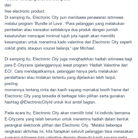
dan
free electronic product.
Di samping itu, Electronic City pun membawa penawaran istimewa
melalui program ‘Bundle of Love’. “Para pelanggan yang melakukan
pembelian atau transaksi setidaknya dua produk dengan jumlah
keseluruhan mencapai minimal tujuh juta rupiah akan memiliki
kesempatan untuk menerima kado valentine dari Electronic City seperti
coklat gratis ataupun voucer belanja,” ujar Michael.
Di samping itu, Electronic City juga menghadirkan hadiah istimewa bagi
para E-Cityzens (pelanggannya) lewat program ‘Hadiah Valentine dari
ECI’. Cara mendapatkannya, pelanggan hanya perlu melakukan
pendaftaran atau tindakan tertentu yang dijelaskan lebih lanjut.
posting
momennya tentang cinta dan kasih sayang memakai booth frame dari
Electronic City yang tersedia di berbagai toko pilihan serta gunakan
hashtag @ElectronicCityId untuk ikut ambil bagian.
Pada acara itu, Electronic City akan memilih total 14 individu bernama
E-Cityzens yang telah beruntun untuk menerima hadiah dalam bentuk
perangkat elektronik pilihan dari Electronic City. “Melalui beberapa
rangkaian aktivitas ini, kita harapkan seluruh pelanggan bisa merasakan
suasana istimewa hari valentine dengan dipenuhi kasih sayang serta